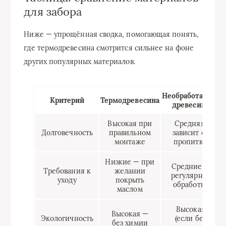
для забора
Ниже — упрощённая сводка, помогающая понять,
где термодревесина смотрится сильнее на фоне
других популярных материалов.
Необработанная
Критерий
Термодревесина
древесина
Высокая при
Средняя,
Долговечность
правильном
зависит от
монтаже
пропитки
Низкие — при
Средние —
Требования к
желании
регулярная
уходу
покрыть
обработка
маслом
Высокая
Высокая —
Экологичность
(если без
без химии