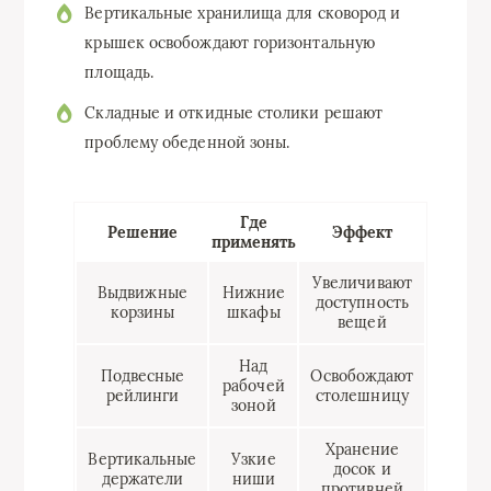
Вертикальные хранилища для сковород и
крышек освобождают горизонтальную
площадь.
Складные и откидные столики решают
проблему обеденной зоны.
Где
Решение
Эффект
применять
Увеличивают
Выдвижные
Нижние
доступность
корзины
шкафы
вещей
Над
Подвесные
Освобождают
рабочей
рейлинги
столешницу
зоной
Хранение
Вертикальные
Узкие
досок и
держатели
ниши
противней