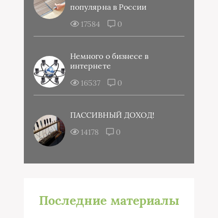
популярна в России
17584
0
Немного о бизнесе в
интернете
16537
0
ПАССИВНЫЙ ДОХОД!
14178
0
Последние материалы