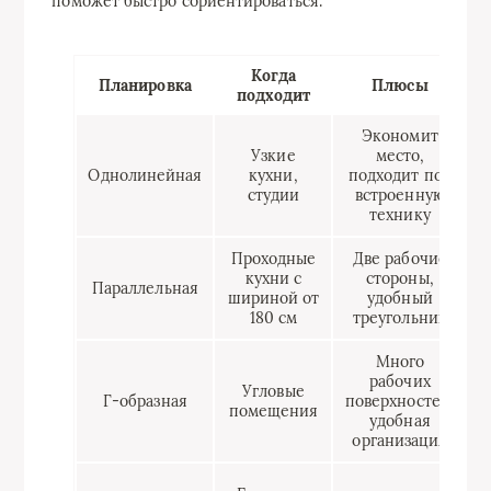
поможет быстро сориентироваться.
Когда
Планировка
Плюсы
подходит
Экономит
Узкие
место,
О
Однолинейная
кухни,
подходит под
студии
встроенную
технику
Проходные
Две рабочие
кухни с
стороны,
м
Параллельная
шириной от
удобный
180 см
треугольник
Много
рабочих
Угловые
к
Г-образная
поверхностей,
помещения
удобная
организация