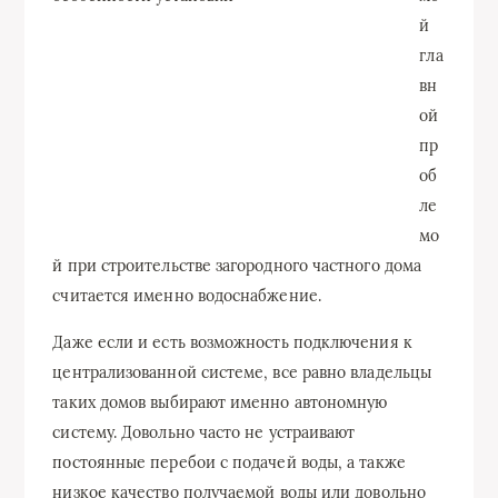
й
гла
вн
ой
пр
об
ле
мо
й при строительстве загородного частного дома
считается именно водоснабжение.
Даже если и есть возможность подключения к
централизованной системе, все равно владельцы
таких домов выбирают именно автономную
систему. Довольно часто не устраивают
постоянные перебои с подачей воды, а также
низкое качество получаемой воды или довольно