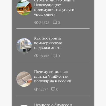
Строительство бани в
Новокузнецке:
преимущества услуги
«под ключ»
26373
0
Как построить
коммерческую
недвижимость
18392
0
Почему виниловая
плитка VinilPol так
популярна в России
17577
0
Немного о бизнесе в