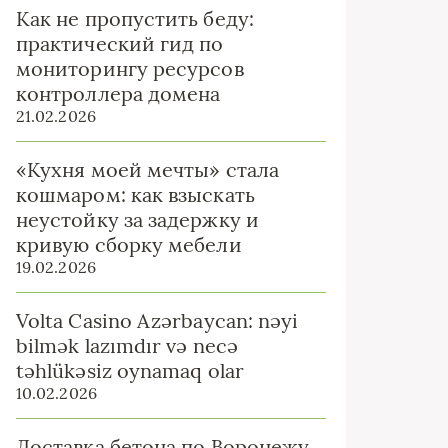
Как не пропустить беду:
практический гид по
мониторингу ресурсов
контроллера домена
21.02.2026
«Кухня моей мечты» стала
кошмаром: как взыскать
неустойку за задержку и
кривую сборку мебели
19.02.2026
Volta Casino Azərbaycan: nəyi
bilmək lazımdır və necə
təhlükəsiz oynamaq olar
10.02.2026
Доставка бетона по Воронежу