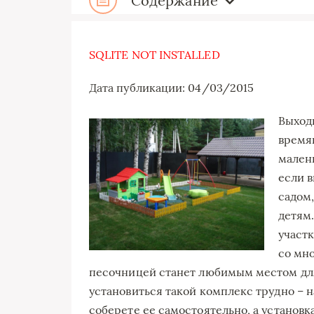
Содержание
SQLITE NOT INSTALLED
Дата публикации: 04/03/2015
Выход
время
малень
если в
садом,
детям
участ
со мно
песочницей станет любимым местом для 
установиться такой комплекс трудно – н
соберете ее самостоятельно, а установк