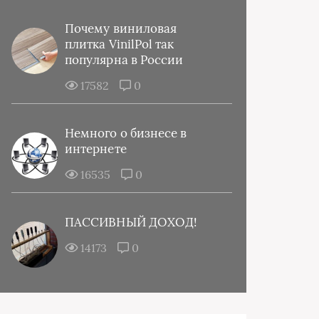
Почему виниловая
плитка VinilPol так
популярна в России
17582
0
Немного о бизнесе в
интернете
16535
0
ПАССИВНЫЙ ДОХОД!
14173
0