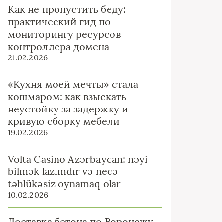
Как не пропустить беду:
практический гид по
мониторингу ресурсов
контроллера домена
21.02.2026
«Кухня моей мечты» стала
кошмаром: как взыскать
неустойку за задержку и
кривую сборку мебели
19.02.2026
Volta Casino Azərbaycan: nəyi
bilmək lazımdır və necə
təhlükəsiz oynamaq olar
10.02.2026
Доставка бетона по Воронежу