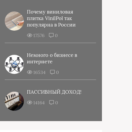
Почему виниловая
плитка VinilPol так
популярна в России
17576
0
Немного о бизнесе в
интернете
16534
0
ПАССИВНЫЙ ДОХОД!
14164
0