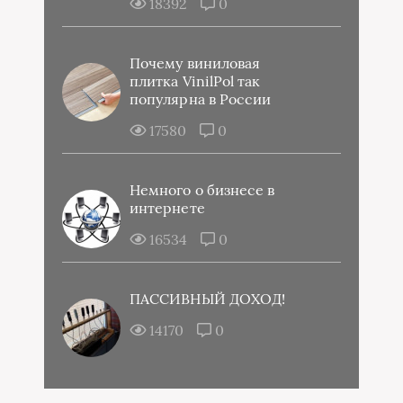
18392
0
Почему виниловая
плитка VinilPol так
популярна в России
17580
0
Немного о бизнесе в
интернете
16534
0
ПАССИВНЫЙ ДОХОД!
14170
0