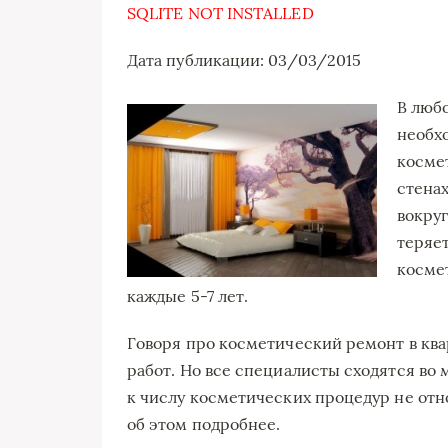
SQLITE NOT INSTALLED
Дата публикации: 03/03/2015
В люб
необх
космет
стена
вокру
теряе
косме
каждые 5-7 лет.
Говоря про косметический ремонт в ква
работ. Но все специалисты сходятся во 
к числу косметических процедур не отн
об этом подробнее.