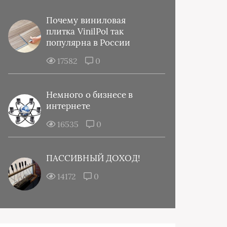
Почему виниловая
плитка VinilPol так
популярна в России
17582
0
Немного о бизнесе в
интернете
16535
0
ПАССИВНЫЙ ДОХОД!
14172
0