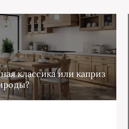
ная классика или каприз
ироды?