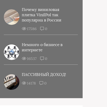
Почему виниловая
плитка VinilPol так
популярна в России
17586
0
Немного о бизнесе в
интернете
16537
0
ПАССИВНЫЙ ДОХОД!
14178
0