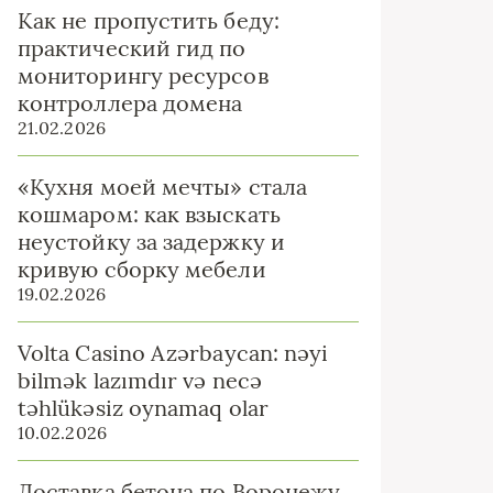
Как не пропустить беду:
практический гид по
мониторингу ресурсов
контроллера домена
21.02.2026
«Кухня моей мечты» стала
кошмаром: как взыскать
неустойку за задержку и
кривую сборку мебели
19.02.2026
Volta Casino Azərbaycan: nəyi
bilmək lazımdır və necə
təhlükəsiz oynamaq olar
10.02.2026
Доставка бетона по Воронежу