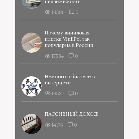
недвижимость
18396
0
Почему виниловая
плитка VinilPol так
популярна в России
17584
0
Немного о бизнесе в
интернете
16537
0
ПАССИВНЫЙ ДОХОД!
14178
0