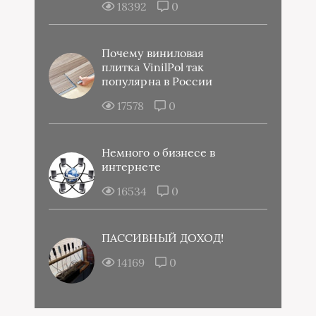
18392
0
Почему виниловая
плитка VinilPol так
популярна в России
17578
0
Немного о бизнесе в
интернете
16534
0
ПАССИВНЫЙ ДОХОД!
14169
0