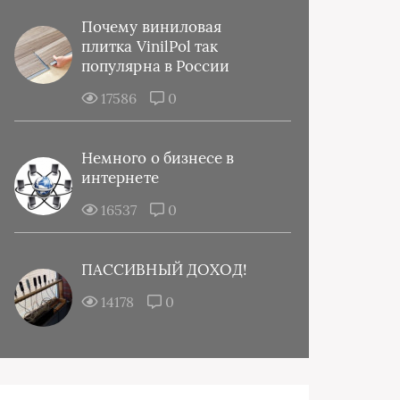
Почему виниловая
плитка VinilPol так
популярна в России
17586
0
Немного о бизнесе в
интернете
16537
0
ПАССИВНЫЙ ДОХОД!
14178
0