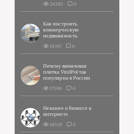
26395
0
Как построить
коммерческую
недвижимость
18397
0
Почему виниловая
плитка VinilPol так
популярна в России
17590
0
Немного о бизнесе в
интернете
16539
0