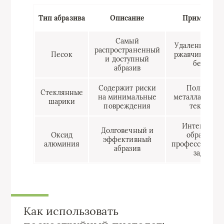
Тип абразива
Описание
Применени
Самый
Удаление кра
распространенный
Песок
ржавчины, чи
и доступный
бетона
абразив
Содержит риски
Полировка
Стеклянные
на минимальные
металла, созд
шарики
повреждения
текстуры
Интенсивна
Долговечный и
Оксид
обработка,
эффективный
алюминия
профессионал
абразив
задачи
Как использовать