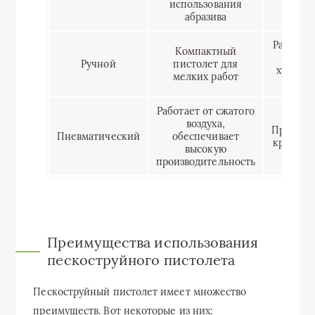
использования
экон
абразива
абр
Работа 
Компактный
дета
Ручной
пистолет для
художе
мелких работ
обра
Работает от сжатого
воздуха,
Промышл
Пневматический
обеспечивает
крупные
высокую
производительность
Преимущества использования
пескоструйного пистолета
Пескоструйный пистолет имеет множество
преимуществ. Вот некоторые из них: