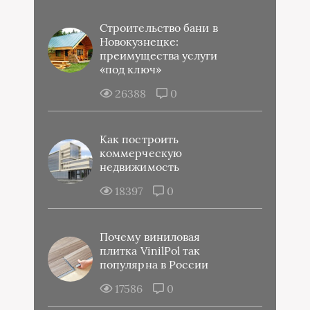
Строительство бани в
Новокузнецке:
преимущества услуги
«под ключ»
26388
0
Как построить
коммерческую
недвижимость
18397
0
Почему виниловая
плитка VinilPol так
популярна в России
17586
0