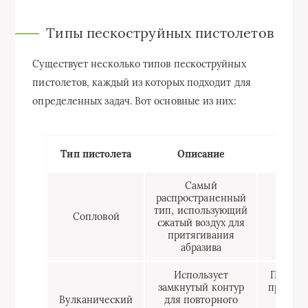
Типы пескоструйных пистолетов
Существует несколько типов пескоструйных
пистолетов, каждый из которых подходит для
определенных задач. Вот основные из них:
Осн
Тип пистолета
Описание
прим
Самый
распространенный
Очи
тип, использующий
автом
Сопловой
сжатый воздух для
меб
притягивания
кир
абразива
Использует
Промы
замкнутый контур
примене
Вулканический
для повторного
необ