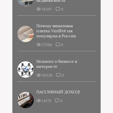
недвижимость
18397
0
Почему виниловая
плитка VinilPol так
популярна в России
17586
0
Немного о бизнесе в
интернете
16538
0
ПАССИВНЫЙ ДОХОД!
14178
0