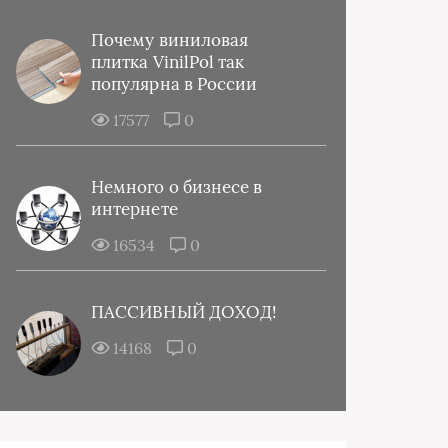
Почему виниловая
плитка VinilPol так
популярна в России
17577
0
Немного о бизнесе в
интернете
16534
0
ПАССИВНЫЙ ДОХОД!
14168
0