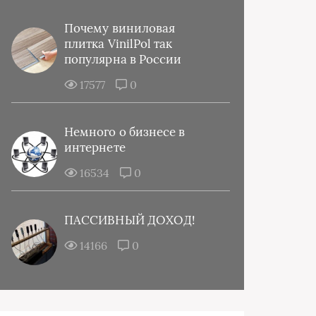
Почему виниловая
плитка VinilPol так
популярна в России
17577
0
Немного о бизнесе в
интернете
16534
0
ПАССИВНЫЙ ДОХОД!
14166
0