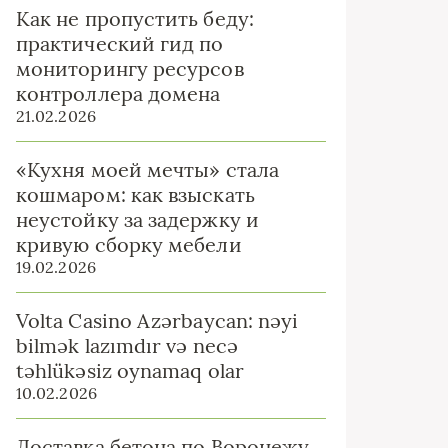
Как не пропустить беду:
практический гид по
мониторингу ресурсов
контроллера домена
21.02.2026
«Кухня моей мечты» стала
кошмаром: как взыскать
неустойку за задержку и
кривую сборку мебели
19.02.2026
Volta Casino Azərbaycan: nəyi
bilmək lazımdır və necə
təhlükəsiz oynamaq olar
10.02.2026
Доставка бетона по Воронежу