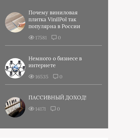
Почему виниловая
плитка VinilPol так
популярна в России
17581
0
Немного о бизнесе в
интернете
16535
0
ПАССИВНЫЙ ДОХОД!
14171
0