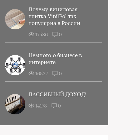
Почему виниловая
плитка VinilPol так
популярна в России
17586
0
Немного о бизнесе в
интернете
16537
0
ПАССИВНЫЙ ДОХОД!
14178
0