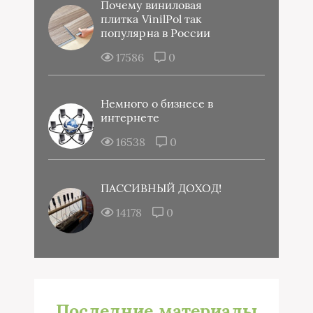
Почему виниловая
плитка VinilPol так
популярна в России
17586
0
Немного о бизнесе в
интернете
16538
0
ПАССИВНЫЙ ДОХОД!
14178
0
Последние материалы