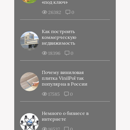
«под ключ»
26382
0
Как построить
коммерческую
недвижимость
18396
0
Почему виниловая
плитка VinilPol так
популярна в России
17585
0
Немного о бизнесе в
интернете
16537
0