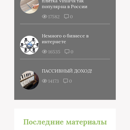
плитка VinilPol так
популярна в России
17582
0
Немного о бизнесе в
интернете
16535
0
ПАССИВНЫЙ ДОХОД!
14173
0
Последние материалы