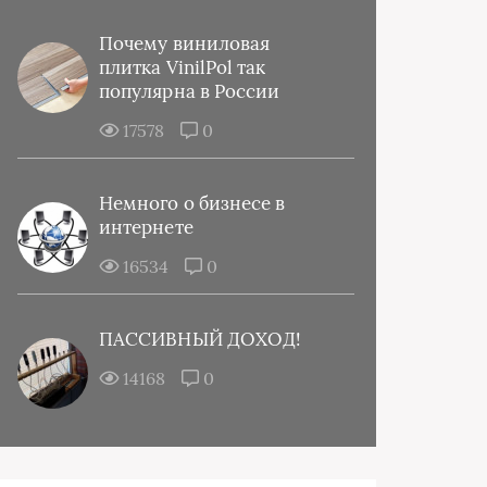
Почему виниловая
плитка VinilPol так
популярна в России
17578
0
Немного о бизнесе в
интернете
16534
0
ПАССИВНЫЙ ДОХОД!
14168
0