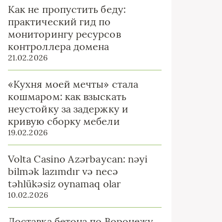
Как не пропустить беду:
практический гид по
мониторингу ресурсов
контроллера домена
21.02.2026
«Кухня моей мечты» стала
кошмаром: как взыскать
неустойку за задержку и
кривую сборку мебели
19.02.2026
Volta Casino Azərbaycan: nəyi
bilmək lazımdır və necə
təhlükəsiz oynamaq olar
10.02.2026
Доставка бетона по Воронежу