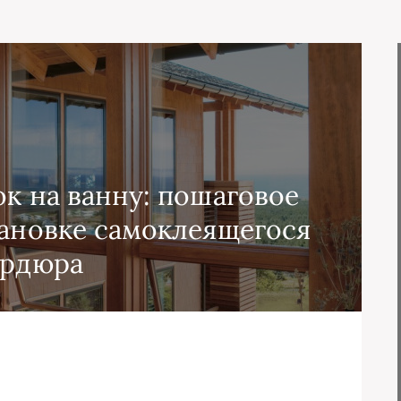
ок на ванну: пошаговое
тановке самоклеящегося
ордюра