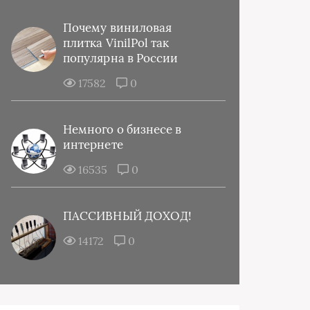
Почему виниловая
плитка VinilPol так
популярна в России
17582
0
Немного о бизнесе в
интернете
16535
0
ПАССИВНЫЙ ДОХОД!
14172
0