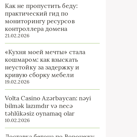
Как не пропустить беду:
практический гид по
мониторингу ресурсов
контроллера домена
21.02.2026
«Кухня моей мечты» стала
кошмаром: как взыскать
неустойку за задержку и
кривую сборку мебели
19.02.2026
Volta Casino Azərbaycan: nəyi
bilmək lazımdır və necə
təhlükəsiz oynamaq olar
10.02.2026
Доставка бетона по Воронежу