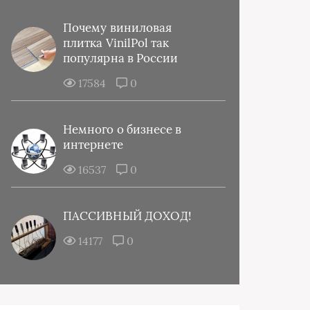
Почему виниловая
плитка VinilPol так
популярна в России
17584
0
Немного о бизнесе в
интернете
16537
0
ПАССИВНЫЙ ДОХОД!
14177
0