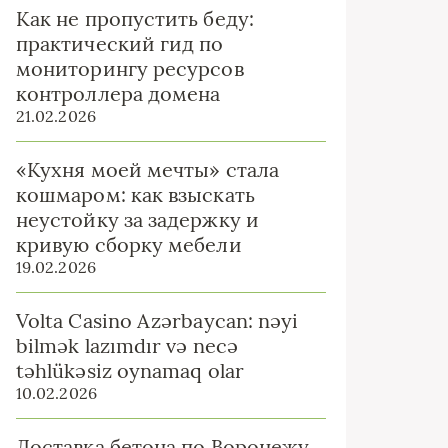
Как не пропустить беду:
практический гид по
мониторингу ресурсов
контроллера домена
21.02.2026
«Кухня моей мечты» стала
кошмаром: как взыскать
неустойку за задержку и
кривую сборку мебели
19.02.2026
Volta Casino Azərbaycan: nəyi
bilmək lazımdır və necə
təhlükəsiz oynamaq olar
10.02.2026
Доставка бетона по Воронежу