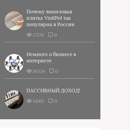
Почему виниловая
плитка VinilPol так
популярна в России
17576
0
Немного о бизнесе в
интернете
16534
0
ПАССИВНЫЙ ДОХОД!
14163
0