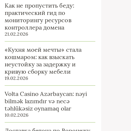
Как не пропустить беду:
практический гид по
мониторингу ресурсов
контроллера домена
21.02.2026
«Кухня моей мечты» стала
кошмаром: как взыскать
неустойку за задержку и
кривую сборку мебели
19.02.2026
Volta Casino Azərbaycan: nəyi
bilmək lazımdır və necə
təhlükəsiz oynamaq olar
10.02.2026
Доставка бетона по Воронежу