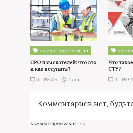
Каталог организаций
Катало
СРО изыскателей: что это
Что такое
и как вступить?
СТУ?
0
815
2 мин.
0
9
Комментариев нет, будьте
Комментарии закрыты.