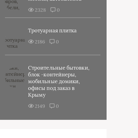
2328
0
Тротуарная плитка
2186
0
Строительные бытовки,
блок -контейнеры,
мобильные домики,
офисы под заказ в
Крыму
2149
0