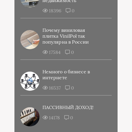
недвижимость
18396
0
Почему виниловая
плитка VinilPol так
популярна в России
17584
0
Немного о бизнесе в
интернете
16537
0
ПАССИВНЫЙ ДОХОД!
14178
0