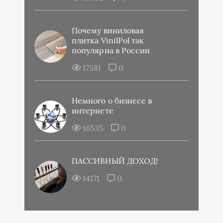
Почему виниловая
плитка VinilPol так
популярна в России
17581
0
Немного о бизнесе в
интернете
16535
0
ПАССИВНЫЙ ДОХОД!
14171
0