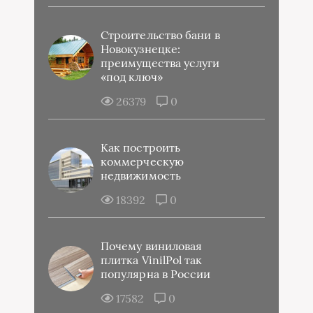
Строительство бани в
Новокузнецке:
преимущества услуги
«под ключ»
26379
0
Как построить
коммерческую
недвижимость
18392
0
Почему виниловая
плитка VinilPol так
популярна в России
17582
0