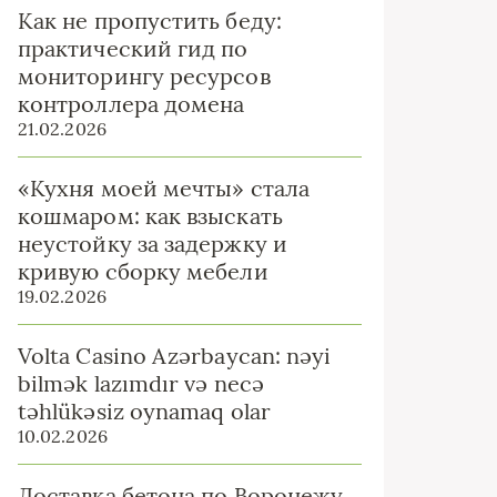
Как не пропустить беду:
практический гид по
мониторингу ресурсов
контроллера домена
21.02.2026
«Кухня моей мечты» стала
кошмаром: как взыскать
неустойку за задержку и
кривую сборку мебели
19.02.2026
Volta Casino Azərbaycan: nəyi
bilmək lazımdır və necə
təhlükəsiz oynamaq olar
10.02.2026
Доставка бетона по Воронежу