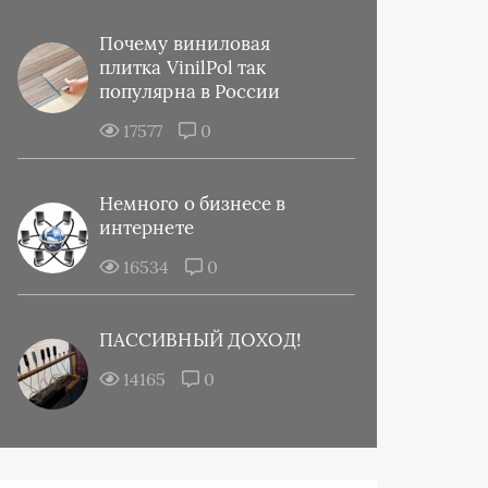
Почему виниловая
плитка VinilPol так
популярна в России
17577
0
Немного о бизнесе в
интернете
16534
0
ПАССИВНЫЙ ДОХОД!
14165
0