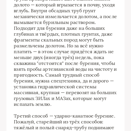
долото — который вгрызается в почву, уходя
вглубь. Внутри обсадных труб грунт
механически измельчается долотом, а после
вымывается бурильным раствором.
Подходит для бурения даже на больших
глубинах и твёрдых, плотных грунтах, даже
фрагменты скальных пород могут быть
размельчены долотом. Но за всё нужно
платить — в этом случае придётся ждать не
меньше двух (иногда трёх) недель, пока
скважина "отстоится" после бурения, чтобы
взять пробы артезианской воды на чистоту и
пригодность. Самый трудный способ
бурения, нужна спецтехника, да и дорого —
установка гидравлической системы
массивная, крупная — перевозят на больших
грузовых ЗИЛах и МАЗах, которые могут
испахать землю.
Третий способ — ударно-канатное бурение.
Пожалуй, старейший из трёх способов:
тяжёлый и полый снаряд-трубу поднимают