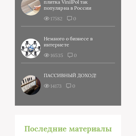
плитка VinilPol так
популярна в России
17582
0
Немного о бизнесе в
интернете
16535
0
ПАССИВНЫЙ ДОХОД!
14173
0
Последние материалы