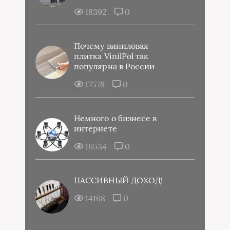
18392
0
Почему виниловая
плитка VinilPol так
популярна в России
17578
0
Немного о бизнесе в
интернете
16534
0
ПАССИВНЫЙ ДОХОД!
14168
0