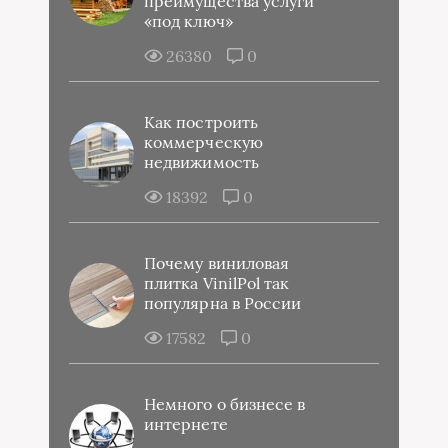
преимущества услуги
«под ключ»
26380
0
Как построить
коммерческую
недвижимость
18392
0
Почему виниловая
плитка VinilPol так
популярна в России
17582
0
Немного о бизнесе в
интернете