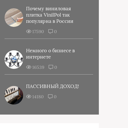
Почему виниловая
плитка VinilPol так
популярна в России
17590
0
Немного о бизнесе в
интернете
16539
0
ПАССИВНЫЙ ДОХОД!
14180
0