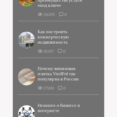
преимущества услуги
«под ключ»
26395
0
Как построить
коммерческую
недвижимость
18397
0
Почему виниловая
плитка VinilPol так
популярна в России
17590
0
Немного о бизнесе в
интернете