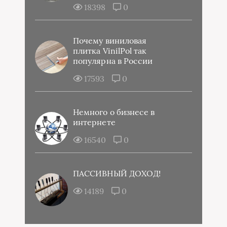
18398
0
Почему виниловая
плитка VinilPol так
популярна в России
17593
0
Немного о бизнесе в
интернете
16540
0
ПАССИВНЫЙ ДОХОД!
14189
0